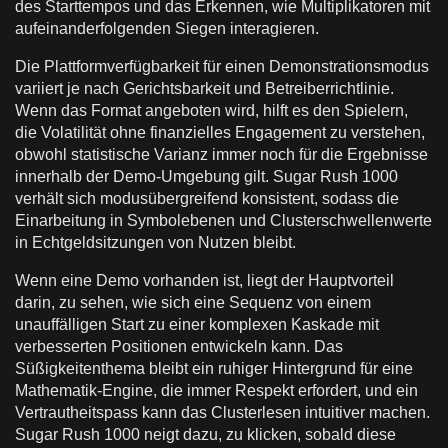
des Starttempos und das Erkennen, wie Multiplikatoren mit
aufeinanderfolgenden Siegen interagieren.
Die Plattformverfügbarkeit für einen Demonstrationsmodus
variiert je nach Gerichtsbarkeit und Betreiberrichtlinie.
Wenn das Format angeboten wird, hilft es den Spielern,
die Volatilität ohne finanzielles Engagement zu verstehen,
obwohl statistische Varianz immer noch für die Ergebnisse
innerhalb der Demo-Umgebung gilt. Sugar Rush 1000
verhält sich modusübergreifend konsistent, sodass die
Einarbeitung in Symbolebenen und Clusterschwellenwerte
in Echtgeldsitzungen von Nutzen bleibt.
Wenn eine Demo vorhanden ist, liegt der Hauptvorteil
darin, zu sehen, wie sich eine Sequenz von einem
unauffälligen Start zu einer komplexen Kaskade mit
verbesserten Positionen entwickeln kann. Das
Süßigkeitenthema bleibt ein ruhiger Hintergrund für eine
Mathematik-Engine, die immer Respekt erfordert, und ein
Vertrautheitspass kann das Clusterlesen intuitiver machen.
Sugar Rush 1000 neigt dazu, zu klicken, sobald diese