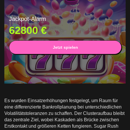
Jackpot-Alarm
62800 €
Jetzt spielen
Es wurden Einsatzerhöhungen festgelegt, um Raum für
eine differenzierte Bankrollplanung bei unterschiedlichen
Volatilitätstoleranzen zu schaffen. Der Clusteraufbau bleibt
das zentrale Ziel, wobei Kaskaden als Brücke zwischen
Erstkontakt und größeren Ketten fungieren. Sugar Rush