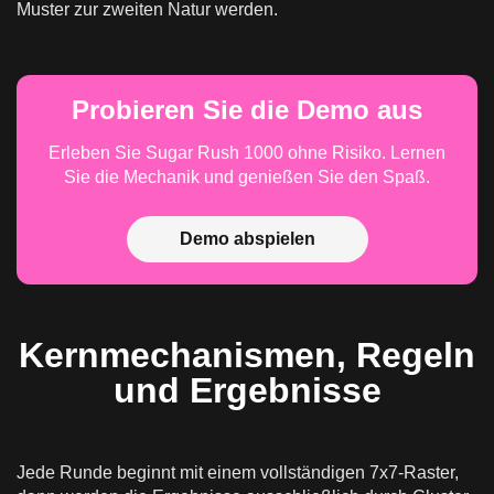
Muster zur zweiten Natur werden.
Probieren Sie die Demo aus
Erleben Sie Sugar Rush 1000 ohne Risiko. Lernen
Sie die Mechanik und genießen Sie den Spaß.
Demo abspielen
Kernmechanismen, Regeln
und Ergebnisse
Jede Runde beginnt mit einem vollständigen 7x7-Raster,