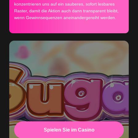
konzentrieren uns auf ein sauberes, sofort lesbares
Raster, damit die Aktion auch dann transparent bleibt,
wenn Gewinnsequenzen aneinandergereiht werden.
Spielen Sie im Casino