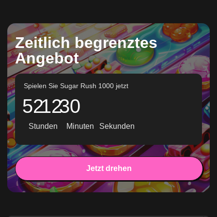
Zeitlich begrenztes
Angebot
Spielen Sie Sugar Rush 1000 jetzt
52
12
28
Stunden
Minuten
Sekunden
Jetzt drehen