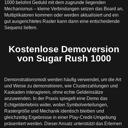
1000 belohnt Geduld mit dem zugrunde liegenden
Mechanismus – kleine Verbindungen setzen das Board an,
Multiplikatoren kommen oder werden aktualisiert und ein
gut ausgerichtetes Raster kann dann eine entscheidende
Sequenz liefern.
Kostenlose Demoversion
von Sugar Rush 1000
Demonstrationsmodi werden häufig verwendet, um die Art
und Weise zu demonstrieren, wie Clusterzahlungen und
Kaskaden interagieren, ohne echte Geldeinsätze
anzuwenden. In der Praxis spiegelt eine Demo das
Echtgelderlebnis wider, wobei Symbolverteilungen,
Rastergröße und Mechanik identisch bleiben und
gleichzeitig Ergebnisse in einer Play-Credit-Umgebung
präsentiert werden. Dieser Ansatz unterstützt das Erlernen