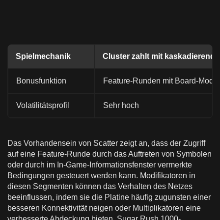
Spielmechanik
Cluster zahlt mit kaskadierend
Bonusfunktion
Feature-Runden mit Board-Modifi
Volatilitätsprofil
Sehr hoch
Das Vorhandensein von Scatter zeigt an, dass der Zugriff
auf eine Feature-Runde durch das Auftreten von Symbolen
oder durch im In-Game-Informationsfenster vermerkte
Bedingungen gesteuert werden kann. Modifikatoren in
diesen Segmenten können das Verhalten des Netzes
beeinflussen, indem sie die Platine häufig zugunsten einer
besseren Konnektivität neigen oder Multiplikatoren eine
verbesserte Abdeckung bieten. Sugar Rush 1000-