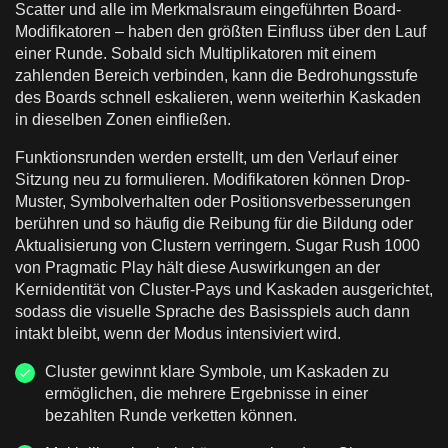
Scatter und alle im Merkmalsraum eingeführten Board-
Modifikatoren – haben den größten Einfluss über den Lauf
einer Runde. Sobald sich Multiplikatoren mit einem
zahlenden Bereich verbinden, kann die Bedrohungsstufe
des Boards schnell eskalieren, wenn weiterhin Kaskaden
in dieselben Zonen einfließen.
Funktionsrunden werden erstellt, um den Verlauf einer
Sitzung neu zu formulieren. Modifikatoren können Drop-
Muster, Symbolverhalten oder Positionsverbesserungen
berühren und so häufig die Reibung für die Bildung oder
Aktualisierung von Clustern verringern. Sugar Rush 1000
von Pragmatic Play hält diese Auswirkungen an der
Kernidentität von Cluster-Pays und Kaskaden ausgerichtet,
sodass die visuelle Sprache des Basisspiels auch dann
intakt bleibt, wenn der Modus intensiviert wird.
Cluster gewinnt klare Symbole, um Kaskaden zu
ermöglichen, die mehrere Ergebnisse in einer
bezahlten Runde verketten können.