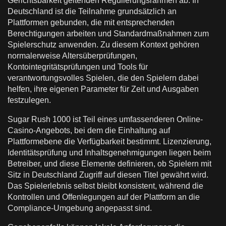
Gerichtsbarkeit geltenden Regulierungsrahmen ab. In
Deutschland ist die Teilnahme grundsätzlich an
Plattformen gebunden, die mit entsprechenden
Berechtigungen arbeiten und Standardmaßnahmen zum
Spielerschutz anwenden. Zu diesem Kontext gehören
normalerweise Altersüberprüfungen,
Kontointegritätsprüfungen und Tools für
verantwortungsvolles Spielen, die den Spielern dabei
helfen, ihre eigenen Parameter für Zeit und Ausgaben
festzulegen.
Sugar Rush 1000 ist Teil eines umfassenderen Online-
Casino-Angebots, bei dem die Einhaltung auf
Plattformebene die Verfügbarkeit bestimmt. Lizenzierung,
Identitätsprüfung und Inhaltsgenehmigungen liegen beim
Betreiber, und diese Elemente definieren, ob Spielern mit
Sitz in Deutschland Zugriff auf diesen Titel gewährt wird.
Das Spielerlebnis selbst bleibt konsistent, während die
Kontrollen und Offenlegungen auf der Plattform an die
Compliance-Umgebung angepasst sind.