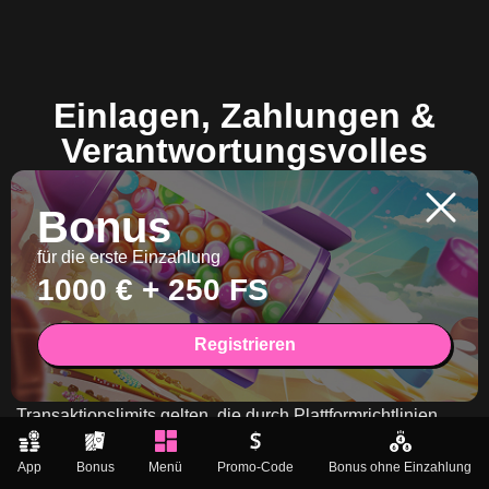
Einlagen, Zahlungen &
Verantwortungsvolles
Spielen in Deutschland
Bonus
für die erste Einzahlung
1000 € + 250 FS
Zahlungsströme umfassen typischerweise ein verifiziertes
Konto, eine unterstützte Finanzierungsmethode und
Registrieren
Auszahlungsprozesse, die auf dieselben
Identitätsprüfungen abgestimmt sind. Es können
Transaktionslimits gelten, die durch Plattformrichtlinien,
regionale Normen oder den verifizierten Status des Kontos
bestimmt werden können. Klare Aufzeichnungen über
App
Bonus
Menü
Promo-Code
Bonus ohne Einzahlung
Einlagen, Einsätze und Ergebnisse tragen dazu bei, die